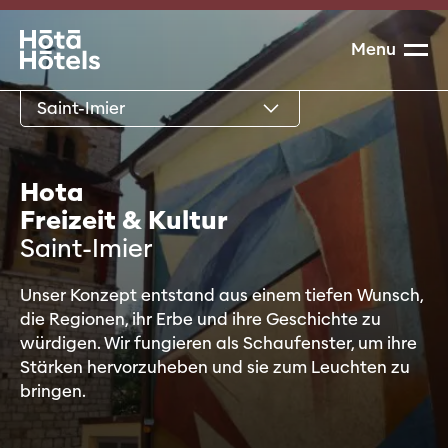
Menu
Saint-Imier
H
o
t
a
F
r
e
i
z
e
i
t
&
K
u
l
t
u
r
S
a
i
n
t
-
I
m
i
e
r
Unser Konzept entstand aus einem tiefen Wunsch,
die Regionen, ihr Erbe und ihre Geschichte zu
würdigen. Wir fungieren als Schaufenster, um ihre
Stärken hervorzuheben und sie zum Leuchten zu
bringen.