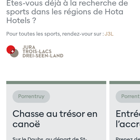
Êtes-vous déjà à la recherche de
sports dans les régions de Hota
Hotels ?
Pour toutes les sports, rendez-vour sur :
J3L
Porrentruy
Porrent
Chasse au trésor en
Entré
canoë
l’acc
Sur le Doubs, au départ de St-
Prenez de