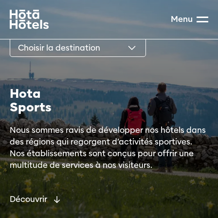
Menu
Choisir la destination
H
o
t
a
S
p
o
r
t
s
Nous sommes ravis de développer nos hôtels dans
des régions qui regorgent d’activités sportives.
Nos établissements sont conçus pour offrir une
multitude de services à nos visiteurs.
Découvrir